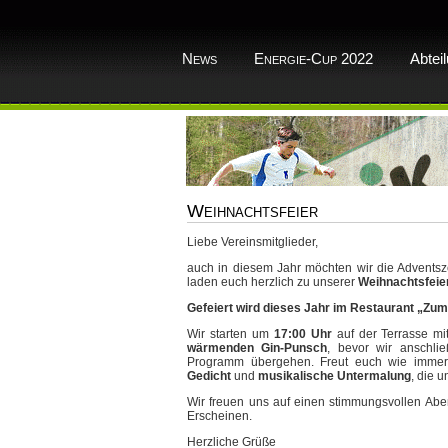
News
Energie-Cup 2022
Abtei
Weihnachtsfeier
Liebe Vereinsmitglieder,
auch in diesem Jahr möchten wir die Adventsz
laden euch herzlich zu unserer
Weihnachtsfeie
Gefeiert wird dieses Jahr im Restaurant „Zu
Wir starten um
17:00 Uhr
auf der Terrasse m
wärmenden Gin-Punsch
, bevor wir anschlie
Programm übergehen. Freut euch wie imme
Gedicht
und
musikalische Untermalung
, die u
Wir freuen uns auf einen stimmungsvollen Abe
Erscheinen.
Herzliche Grüße