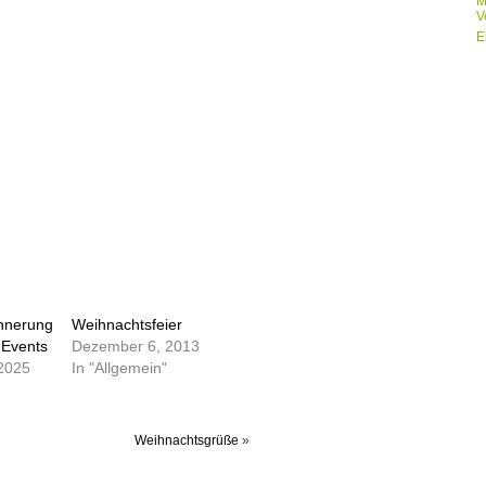
M
V
E
nnerung
Weihnachtsfeier
-Events
Dezember 6, 2013
2025
In "Allgemein"
Weihnachtsgrüße
»