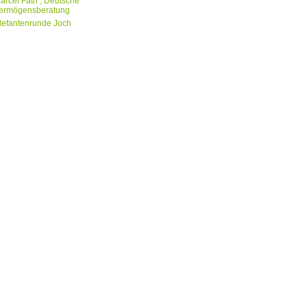
arcel Fäth , Deutsche
ermögensberatung
lefantenrunde Joch