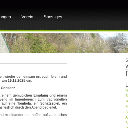
lungen
Verein
Sonstiges
eit wieder gemeinsam mit euch feiern und
r
am 19.12.2025
ein.
L
m Ochsen“
W
it einem gemütlichen
Empfang und einem
S
ßend im Innenbereich zum traditionellen
J
r auf eine
Tombola
, ein
Schätzspiel
, ein
F
ns festlich durch den Abend begleitet.
B
nd miteinander und hoffen auf zahlreiches
A
B