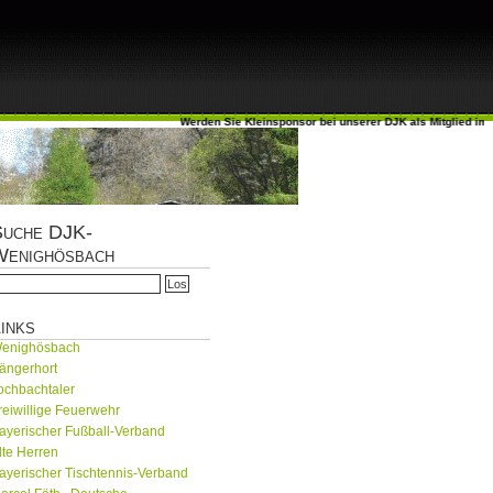
Werden Sie Kleinsponsor bei unserer DJK als Mitglied im UHU 
Suche DJK-
Wenighösbach
inks
enighösbach
ängerhort
ochbachtaler
reiwillige Feuerwehr
ayerischer Fußball-Verband
lte Herren
ayerischer Tischtennis-Verband