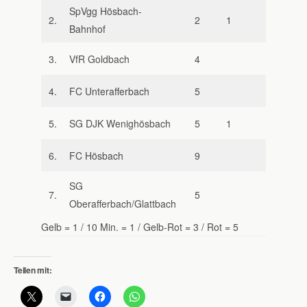
SpVgg Hösbach-
2.
2
1
Bahnhof
3.
VfR Goldbach
4
4.
FC Unterafferbach
5
5.
SG DJK Wenighösbach
5
1
6.
FC Hösbach
9
SG
7.
5
1
Oberafferbach/Glattbach
Gelb = 1 / 10 Min. = 1 / Gelb-Rot = 3 / Rot = 5
Teilen mit: