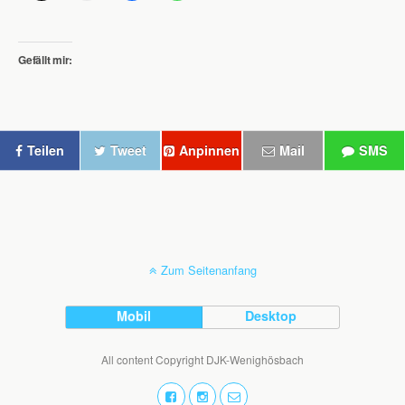
Gefällt mir:
Teilen
Tweet
Anpinnen
Mail
SMS
Zum Seitenanfang
Mobil
Desktop
All content Copyright DJK-Wenighösbach