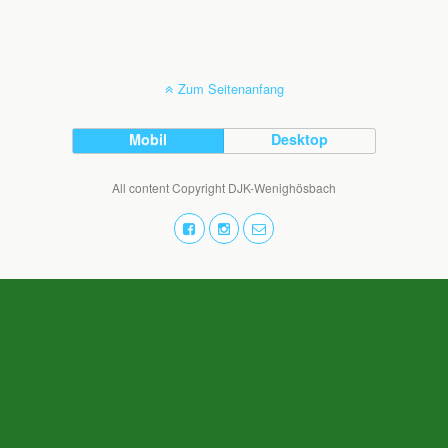
Zum Seitenanfang
Mobil
Desktop
All content Copyright DJK-Wenighösbach